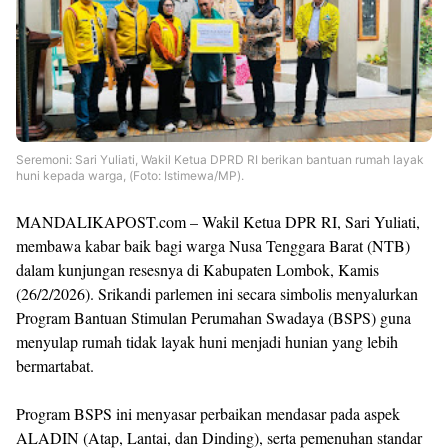
Seremoni: Sari Yuliati, Wakil Ketua DPRD RI berikan bantuan rumah layak
huni kepada warga, (Foto: Istimewa/MP).
MANDALIKAPOST.com – Wakil Ketua DPR RI, Sari Yuliati,
membawa kabar baik bagi warga Nusa Tenggara Barat (NTB)
dalam kunjungan resesnya di Kabupaten Lombok, Kamis
(26/2/2026). Srikandi parlemen ini secara simbolis menyalurkan
Program Bantuan Stimulan Perumahan Swadaya (BSPS) guna
menyulap rumah tidak layak huni menjadi hunian yang lebih
bermartabat.
Program BSPS ini menyasar perbaikan mendasar pada aspek
ALADIN (Atap, Lantai, dan Dinding), serta pemenuhan standar