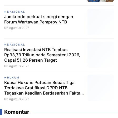
NASIONAL
Jamkrindo perkuat sinergi dengan
Forum Wartawan Pemprov NTB
06 Agustus 2026
NASIONAL
Realisasi Investasi NTB Tembus
Rp33,73 Triliun pada Semester I 2026,
Capai 51,26 Persen Target
06 Agustus 2026
HUKUM
Kuasa Hukum: Putusan Bebas Tiga
Terdakwa Gratifikasi DPRD NTB
Tegaskan Keadilan Berdasarkan Fakta
Persidangan
06 Agustus 2026
Komentar