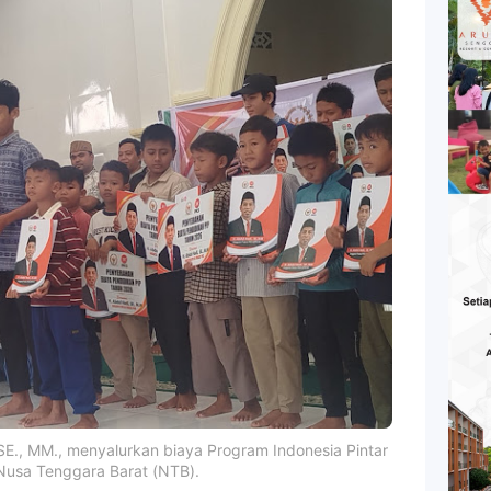
SE., MM., menyalurkan biaya Program Indonesia Pintar
 Nusa Tenggara Barat (NTB).