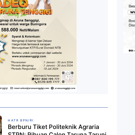
ATR BPN/RI
Berburu Tiket Politeknik Agraria
STPN: Ribuan Calon Taruna Taruni