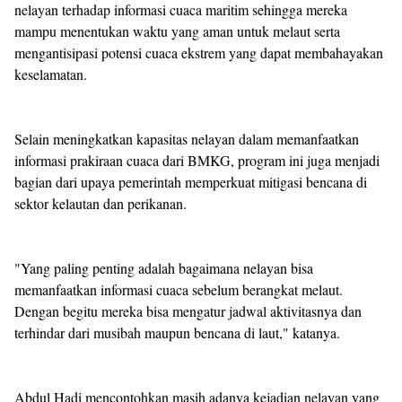
nelayan terhadap informasi cuaca maritim sehingga mereka
mampu menentukan waktu yang aman untuk melaut serta
mengantisipasi potensi cuaca ekstrem yang dapat membahayakan
keselamatan.
‎Selain meningkatkan kapasitas nelayan dalam memanfaatkan
informasi prakiraan cuaca dari BMKG, program ini juga menjadi
bagian dari upaya pemerintah memperkuat mitigasi bencana di
sektor kelautan dan perikanan.
‎"Yang paling penting adalah bagaimana nelayan bisa
memanfaatkan informasi cuaca sebelum berangkat melaut.
Dengan begitu mereka bisa mengatur jadwal aktivitasnya dan
terhindar dari musibah maupun bencana di laut," katanya.
‎Abdul Hadi mencontohkan masih adanya kejadian nelayan yang