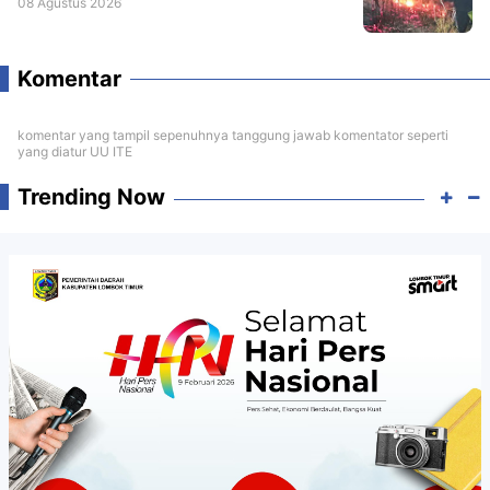
08 Agustus 2026
Komentar
komentar yang tampil sepenuhnya tanggung jawab komentator seperti
yang diatur UU ITE
Trending Now