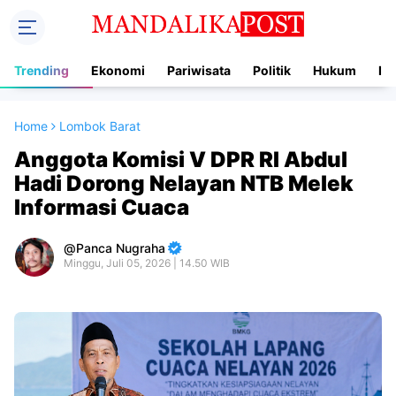
Trending
Ekonomi
Pariwisata
Politik
Hukum
In
Home
Lombok Barat
‎Anggota Komisi V DPR RI Abdul
Hadi Dorong Nelayan NTB Melek
Informasi Cuaca
Panca Nugraha
Minggu, Juli 05, 2026 | 14.50 WIB