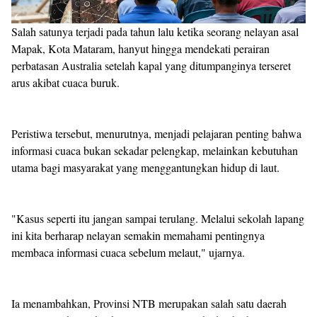
Salah satunya terjadi pada tahun lalu ketika seorang nelayan asal
Mapak, Kota Mataram, hanyut hingga mendekati perairan
perbatasan Australia setelah kapal yang ditumpanginya terseret
arus akibat cuaca buruk.
‎Peristiwa tersebut, menurutnya, menjadi pelajaran penting bahwa
informasi cuaca bukan sekadar pelengkap, melainkan kebutuhan
utama bagi masyarakat yang menggantungkan hidup di laut.
‎"Kasus seperti itu jangan sampai terulang. Melalui sekolah lapang
ini kita berharap nelayan semakin memahami pentingnya
membaca informasi cuaca sebelum melaut," ujarnya.
‎Ia menambahkan, Provinsi NTB merupakan salah satu daerah