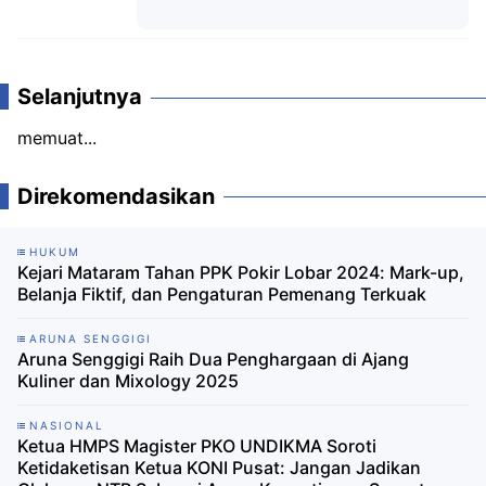
Komentar
Selanjutnya
memuat...
Direkomendasikan
HUKUM
Kejari Mataram Tahan PPK Pokir Lobar 2024: Mark-up,
Belanja Fiktif, dan Pengaturan Pemenang Terkuak
ARUNA SENGGIGI
Aruna Senggigi Raih Dua Penghargaan di Ajang
Kuliner dan Mixology 2025
NASIONAL
Ketua HMPS Magister PKO UNDIKMA Soroti
Ketidaketisan Ketua KONI Pusat: Jangan Jadikan