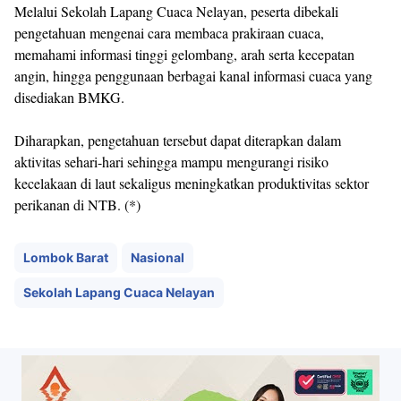
‎Melalui Sekolah Lapang Cuaca Nelayan, peserta dibekali
pengetahuan mengenai cara membaca prakiraan cuaca,
memahami informasi tinggi gelombang, arah serta kecepatan
angin, hingga penggunaan berbagai kanal informasi cuaca yang
disediakan BMKG.
Diharapkan, pengetahuan tersebut dapat diterapkan dalam
aktivitas sehari-hari sehingga mampu mengurangi risiko
kecelakaan di laut sekaligus meningkatkan produktivitas sektor
perikanan di NTB. (*)
Lombok Barat
Nasional
Sekolah Lapang Cuaca Nelayan