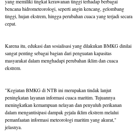
yang memiliki tingkat kerawanan tinggi terhadap berbagai
bencana hidrometeorologi, seperti angin kencang, gelombang
tinggi, hujan ekstrem, hingga perubahan cuaca yang terjadi secara
cepat.
‎Karena itu, edukasi dan sosialisasi yang dilakukan BMKG dinilai
sangat penting sebagai bagian dari penguatan kapasitas
masyarakat dalam menghadapi perubahan iklim dan cuaca
ekstrem.
‎"Kegiatan BMKG di NTB ini merupakan tindak lanjut
peningkatan layanan informasi cuaca maritim. Tujuannya
meningkatkan kemampuan nelayan dan penyuluh perikanan
dalam mengantisipasi dampak gejala iklim ekstrem melalui
pemanfaatan informasi meteorologi maritim yang akurat,"
jelasnya.