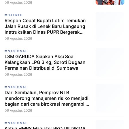
09 Agustus 2026
DAERAH
Respon Cepat Bupati Lotim Temukan
Jalan Rusak di Lenek Baru Langsung
Instruksikan Dinas PUPR Bergerak
Cepat
09 Agustus 2026
NASIONAL
LSM GARUDA Siapkan Aksi Soal
Kelangkaan LPG 3 Kg, Soroti Dugaan
Permainan Distribusi di Sumbawa
09 Agustus 2026
NASIONAL
Dari Sembalun, Pemprov NTB
mendorong manajemen risiko menjadi
bagian dari cara birokrasi mengambil
keputusan.
09 Agustus 2026
NASIONAL
Ketua HMPS Magister PKO UNDIKMA