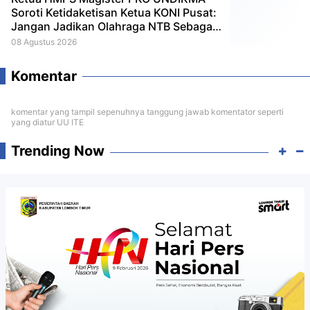
Soroti Ketidaketisan Ketua KONI Pusat:
Jangan Jadikan Olahraga NTB Sebagai
Arena Kepentingan Sesaat
08 Agustus 2026
Komentar
komentar yang tampil sepenuhnya tanggung jawab komentator seperti
yang diatur UU ITE
Trending Now