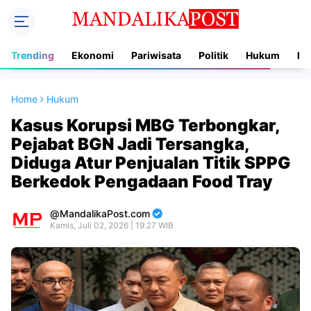
Trending
Ekonomi
Pariwisata
Politik
Hukum
In
Home
Hukum
Kasus Korupsi MBG Terbongkar,
Pejabat BGN Jadi Tersangka,
Diduga Atur Penjualan Titik SPPG
Berkedok Pengadaan Food Tray
MandalikaPost.com
Kamis, Juli 02, 2026 | 19.27 WIB