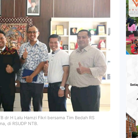
TB dr H Lalu Hamzi Fikri bersama Tim Bedah RS
hma, di RSUDP NTB.