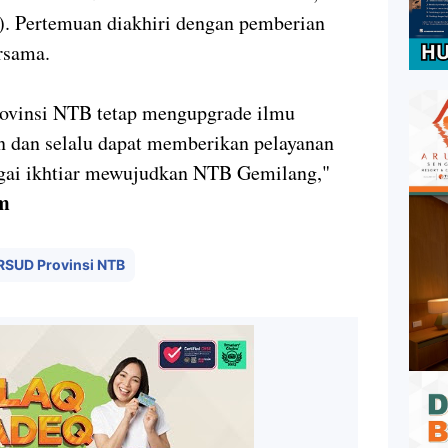
. Pertemuan diakhiri dengan pemberian
rsama.
vinsi NTB tetap mengupgrade ilmu
n dan selalu dapat memberikan pelayanan
gai ikhtiar mewujudkan NTB Gemilang,"
m
RSUD Provinsi NTB