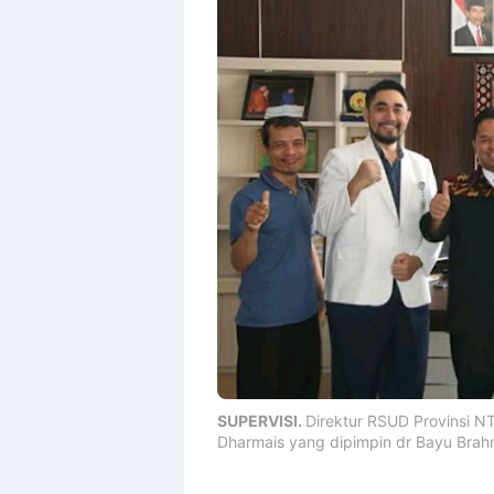
SUPERVISI.
Direktur RSUD Provinsi N
Dharmais yang dipimpin dr Bayu Bra