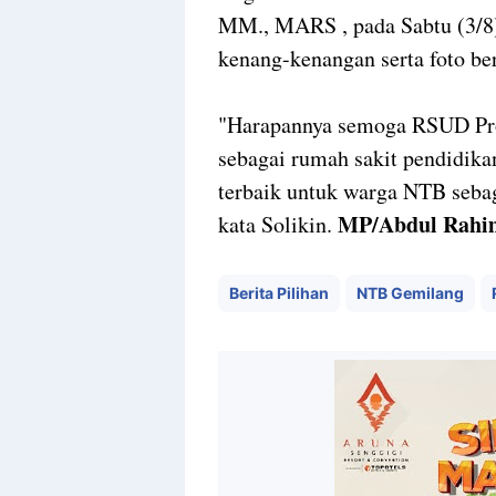
MM., MARS , pada Sabtu (3/8)
kenang-kenangan serta foto be
"Harapannya semoga RSUD Pro
sebagai rumah sakit pendidika
terbaik untuk warga NTB seba
MP/Abdul Rahi
kata Solikin.
Berita Pilihan
NTB Gemilang