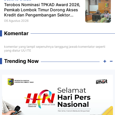
Terobos Nominasi TPKAD Award 2026,
Pemkab Lombok Timur Dorong Akses
Kredit dan Pengembangan Sektor
Porang
06 Agustus 2026
Komentar
komentar yang tampil sepenuhnya tanggung jawab komentator seperti
yang diatur UU ITE
Trending Now