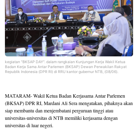
kegiatan "BKSAP DAY". dalam rangkaian Kunjungan Kerja Wakil Ketua
Badan Kerja Sama Antar Parlemen (BKSAP) Dewan Perwakilan Rakyat
Republik Indonesia (DPR RI) di RRU kantor gubernur NTB, (08/06).
MATARAM- Wakil Ketua Badan Kerjasama Antar Parlemen
(BKSAP) DPR RI, Mardani Ali Sera mengatakan, pihaknya akan
siap membantu dan menjembatani perguruan tinggi atau
universitas-universitas di NTB memiliki kerjasama dengan
universitas di luar negeri.