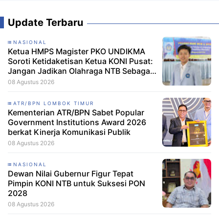
Update Terbaru
NASIONAL
Ketua HMPS Magister PKO UNDIKMA
Soroti Ketidaketisan Ketua KONI Pusat:
Jangan Jadikan Olahraga NTB Sebagai
Arena Kepentingan Sesaat
08 Agustus 2026
ATR/BPN LOMBOK TIMUR
Kementerian ATR/BPN Sabet Popular
Government Institutions Award 2026
berkat Kinerja Komunikasi Publik
08 Agustus 2026
NASIONAL
Dewan Nilai Gubernur Figur Tepat
Pimpin KONI NTB untuk Suksesi PON
2028
08 Agustus 2026