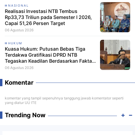
NASIONAL
Realisasi Investasi NTB Tembus
Rp33,73 Triliun pada Semester I 2026,
Capai 51,26 Persen Target
06 Agustus 2026
HUKUM
Kuasa Hukum: Putusan Bebas Tiga
Terdakwa Gratifikasi DPRD NTB
Tegaskan Keadilan Berdasarkan Fakta
Persidangan
06 Agustus 2026
Komentar
komentar yang tampil sepenuhnya tanggung jawab komentator seperti
yang diatur UU ITE
Trending Now