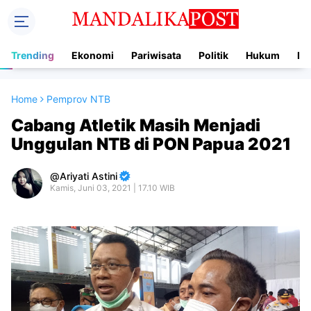
Trending
Ekonomi
Pariwisata
Politik
Hukum
In
Home
Pemprov NTB
Cabang Atletik Masih Menjadi
Unggulan NTB di PON Papua 2021
Ariyati Astini
Kamis, Juni 03, 2021 | 17.10 WIB