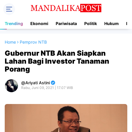
Trending
Ekonomi
Pariwisata
Politik
Hukum
In
Home
Pemprov NTB
Gubernur NTB Akan Siapkan
Lahan Bagi Investor Tanaman
Porang
Ariyati Astini
Rabu, Juni 09, 2021 | 17.07 WIB