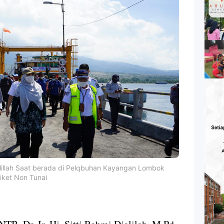
lalillah Saat berada di Pelqbuhan Kayangan Lombok
iket Non Tunai