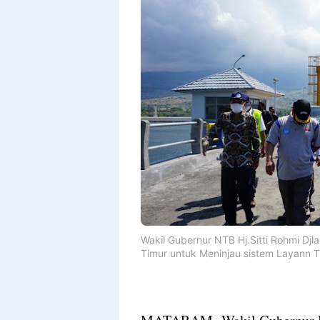
Wakil Gubernur NTB Hj.Sitti Rohmi Dj
Timur untuk Meninjau sistem Layann T