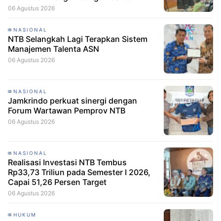
Porang
06 Agustus 2026
NASIONAL
NTB Selangkah Lagi Terapkan Sistem
Manajemen Talenta ASN
06 Agustus 2026
NASIONAL
Jamkrindo perkuat sinergi dengan
Forum Wartawan Pemprov NTB
06 Agustus 2026
NASIONAL
Realisasi Investasi NTB Tembus
Rp33,73 Triliun pada Semester I 2026,
Capai 51,26 Persen Target
06 Agustus 2026
HUKUM