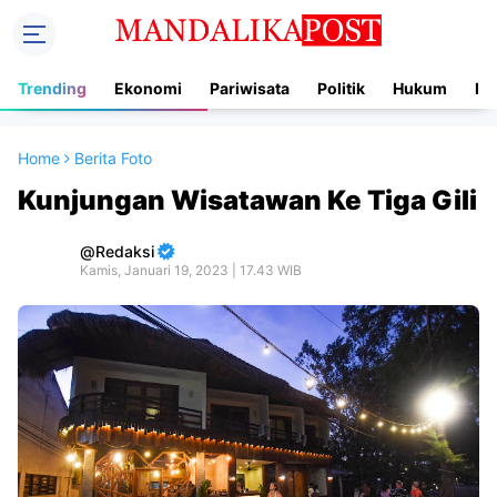
Trending
Ekonomi
Pariwisata
Politik
Hukum
In
Home
Berita Foto
Kunjungan Wisatawan Ke Tiga Gili
Redaksi
Kamis, Januari 19, 2023 | 17.43 WIB