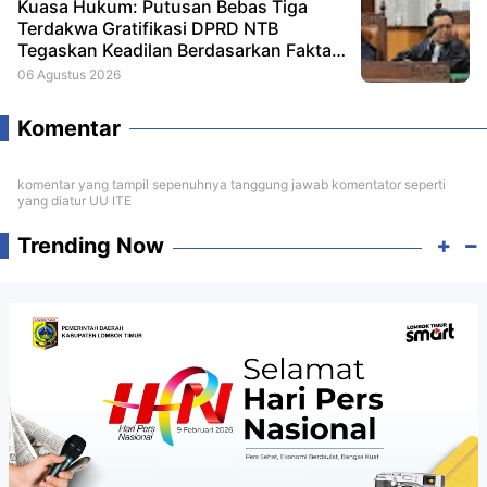
Kuasa Hukum: Putusan Bebas Tiga
Terdakwa Gratifikasi DPRD NTB
Tegaskan Keadilan Berdasarkan Fakta
Persidangan
06 Agustus 2026
Komentar
komentar yang tampil sepenuhnya tanggung jawab komentator seperti
yang diatur UU ITE
Trending Now