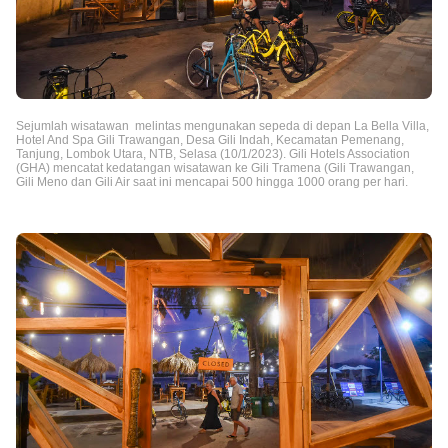
Sejumlah wisatawan melintas mengunakan sepeda di depan La Bella Villa,
Hotel And Spa Gili Trawangan, Desa Gili Indah, Kecamatan Pemenang,
Tanjung, Lombok Utara, NTB, Selasa (10/1/2023). Gili Hotels Association
(GHA) mencatat kedatangan wisatawan ke Gili Tramena (Gili Trawangan,
Gili Meno dan Gili Air saat ini mencapai 500 hingga 1000 orang per hari.