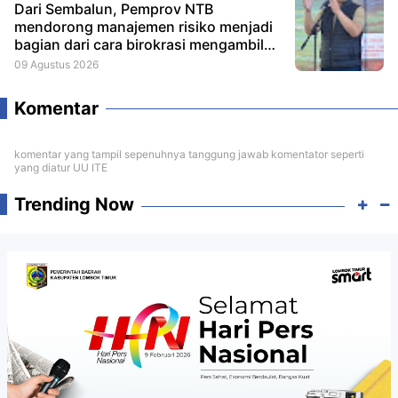
Dari Sembalun, Pemprov NTB
mendorong manajemen risiko menjadi
bagian dari cara birokrasi mengambil
keputusan.
09 Agustus 2026
Komentar
komentar yang tampil sepenuhnya tanggung jawab komentator seperti
yang diatur UU ITE
Trending Now