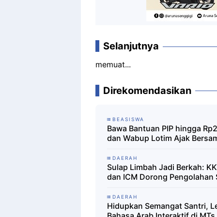
Selanjutnya
memuat...
Direkomendasikan
BEASISWA
Bawa Bantuan PIP hingga Rp2
dan Wabup Lotim Ajak Bersa
DAERAH
Sulap Limbah Jadi Berkah: KKN
dan ICM Dorong Pengolahan 
DAERAH
Hidupkan Semangat Santri, L
Bahasa Arab Interaktif di MT