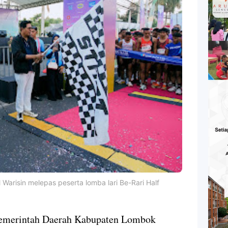
 Warisin melepas peserta lomba lari Be-Rari Half
merintah Daerah Kabupaten Lombok