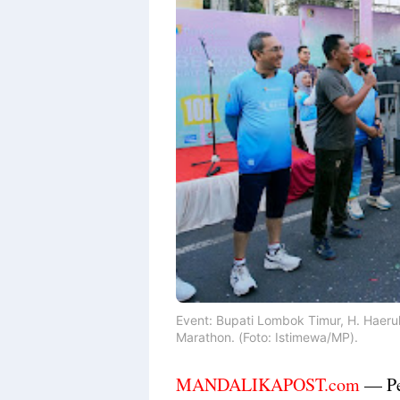
Event: Bupati Lombok Timur, H. Haerul
Marathon. (Foto: Istimewa/MP).
MANDALIKAPOST.com
— Pe