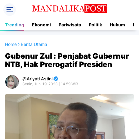
Trending
Ekonomi
Pariwisata
Politik
Hukum
In
Home
Berita Utama
Gubenur Zul : Penjabat Gubernur
NTB, Hak Prerogatif Presiden
Ariyati Astini
Senin, Juni 19, 2023 | 14.59 WIB