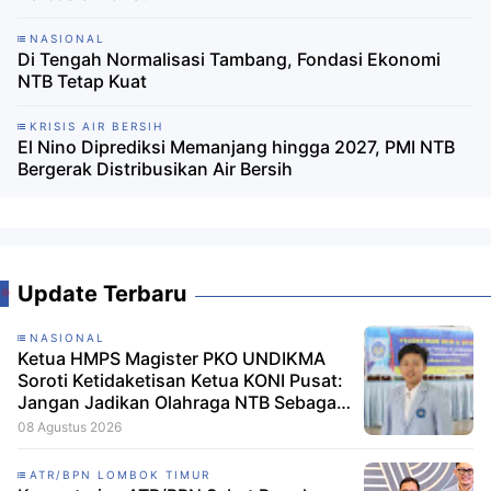
NASIONAL
Di Tengah Normalisasi Tambang, Fondasi Ekonomi
NTB Tetap Kuat
KRISIS AIR BERSIH
El Nino Diprediksi Memanjang hingga 2027, PMI NTB
Bergerak Distribusikan Air Bersih
Update Terbaru
NASIONAL
Ketua HMPS Magister PKO UNDIKMA
Soroti Ketidaketisan Ketua KONI Pusat:
Jangan Jadikan Olahraga NTB Sebagai
Arena Kepentingan Sesaat
08 Agustus 2026
ATR/BPN LOMBOK TIMUR