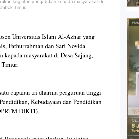
lakukan kegiatan pengabdian kepada masyarakat di
Lombok Timur.
osen Universitas Islam Al-Azhar yang
nis, Fathurrahman dan Sari Novida
n kepada masyarakat di Desa Sajang,
 Timur.
atu capaian tri dharma perguruan tinggi
 Pendidikan, Kebudayaan dan Pendidikan
(DPRTM DIKTI).
ti Rengganis menjelaskan, kegiatan