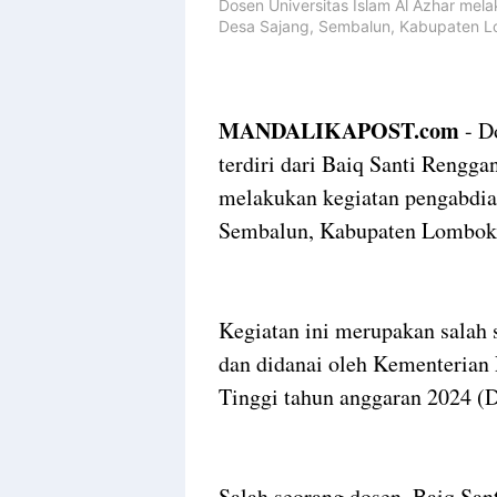
Dosen Universitas Islam Al Azhar me
Desa Sajang, Sembalun, Kabupaten 
MANDALIKAPOST.com
- D
terdiri dari Baiq Santi Rengga
melakukan kegiatan pengabdia
Sembalun, Kabupaten Lombok
Kegiatan ini merupakan salah s
dan didanai oleh Kementerian
Tinggi tahun anggaran 2024 
Salah seorang dosen, Baiq San