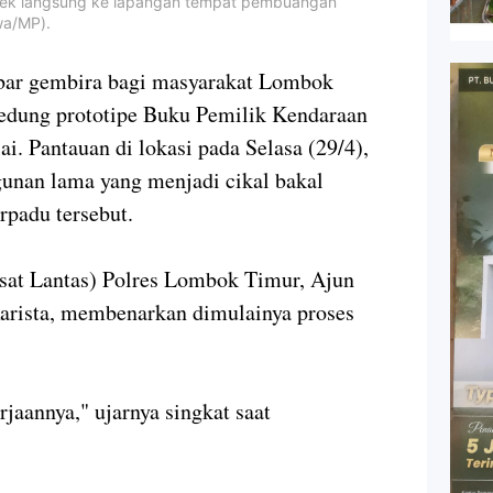
cek langsung ke lapangan tempat pembuangan
wa/MP).
 gembira bagi masyarakat Lombok
edung prototipe Buku Pemilik Kendaraan
. Pantauan di lokasi pada Selasa (29/4),
gunan lama yang menjadi cikal bakal
rpadu tersebut.
asat Lantas) Polres Lombok Timur, Ajun
Karista, membenarkan dimulainya proses
jaannya," ujarnya singkat saat