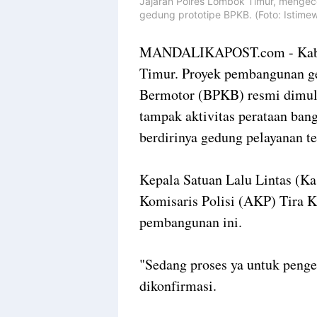
Jajaran Polres Lombok Timur, menge
gedung
prototipe BPKB. (Foto: Istime
MANDALIKAPOST.com - Kabar
Timur. Proyek pembangunan g
Bermotor (BPKB) resmi dimulai
tampak aktivitas perataan ban
berdirinya gedung pelayanan te
Kepala Satuan Lalu Lintas (K
Komisaris Polisi (AKP) Tira 
pembangunan ini.
"Sedang proses ya untuk penger
dikonfirmasi.