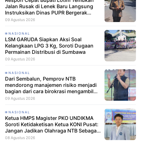
Respon Cepat Bupati Lotim Temukan
Jalan Rusak di Lenek Baru Langsung
Instruksikan Dinas PUPR Bergerak
Cepat
09 Agustus 2026
NASIONAL
LSM GARUDA Siapkan Aksi Soal
Kelangkaan LPG 3 Kg, Soroti Dugaan
Permainan Distribusi di Sumbawa
09 Agustus 2026
NASIONAL
Dari Sembalun, Pemprov NTB
mendorong manajemen risiko menjadi
bagian dari cara birokrasi mengambil
keputusan.
09 Agustus 2026
NASIONAL
Ketua HMPS Magister PKO UNDIKMA
Soroti Ketidaketisan Ketua KONI Pusat:
Jangan Jadikan Olahraga NTB Sebagai
Arena Kepentingan Sesaat
08 Agustus 2026