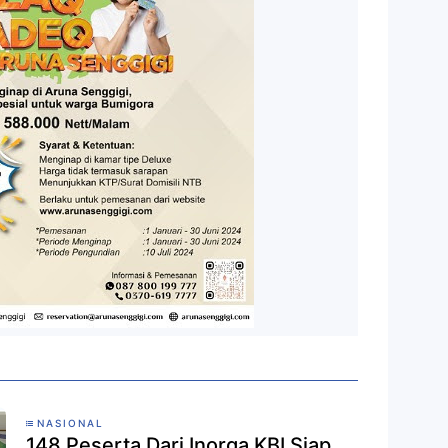
NASIONAL
148 Peserta Dari Inorga KBI Siap