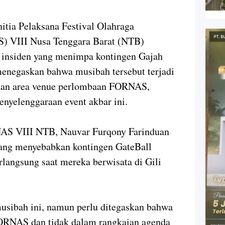
a Pelaksana Festival Olahraga
) VIII Nusa Tenggara Barat (NTB)
t insiden yang menimpa kontingen Gajah
 menegaskan bahwa musibah tersebut terjadi
i dan area venue perlombaan FORNAS,
nyelenggaraan event akbar ini.
NAS VIII NTB, Nauvar Furqony Farinduan
ang menyebabkan kontingen GateBall
rlangsung saat mereka berwisata di Gili
sibah ini, namun perlu ditegaskan bahwa
 FORNAS dan tidak dalam rangkaian agenda