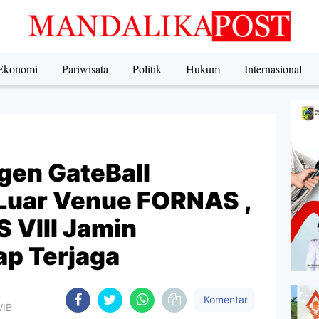
Ekonomi
Pariwisata
Politik
Hukum
Internasional
gen GateBall
 Luar Venue FORNAS ,
 VIII Jamin
p Terjaga
Komentar
WIB