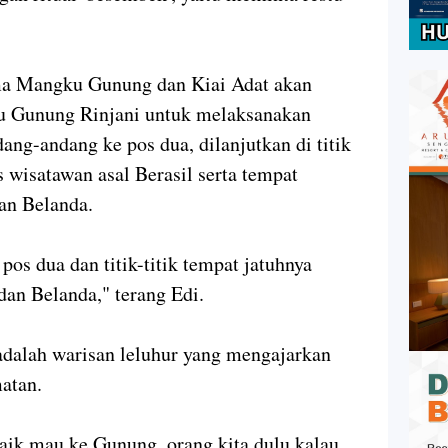
ama Mangku Gunung dan Kiai Adat akan
u Gunung Rinjani untuk melaksanakan
ng-andang ke pos dua, dilanjutkan di titik
 wisatawan asal Berasil serta tempat
dan Belanda.
os dua dan titik-titik tempat jatuhnya
dan Belanda," terang Edi.
adalah warisan leluhur yang mengajarkan
atan.
 baik mau ke Gunung, orang kita dulu kalau