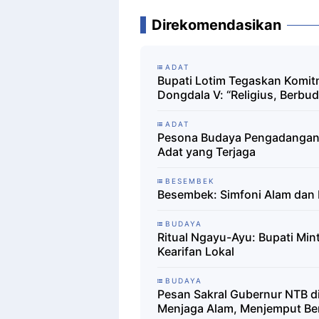
Direkomendasikan
ADAT
Bupati Lotim Tegaskan Komitm
Dongdala V: “Religius, Berb
ADAT
Pesona Budaya Pengadangan k
Adat yang Terjaga
BESEMBEK
Besembek: Simfoni Alam dan B
BUDAYA
Ritual Ngayu-Ayu: Bupati Mi
Kearifan Lokal
BUDAYA
Pesan Sakral Gubernur NTB d
Menjaga Alam, Menjemput Be