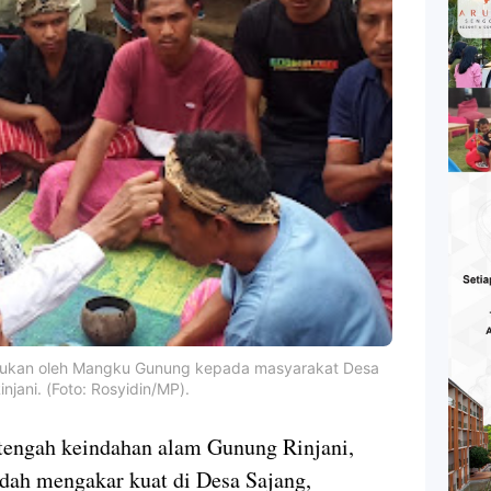
kukan oleh Mangku Gunung kepada masyarakat Desa
jani. (Foto: Rosyidin/MP).
gah keindahan alam Gunung Rinjani,
udah mengakar kuat di Desa Sajang,