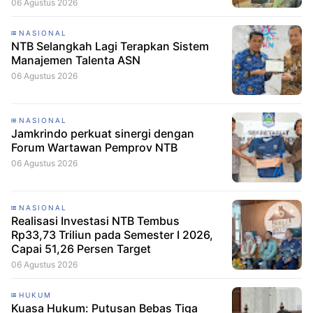
Porang
06 Agustus 2026
NASIONAL
NTB Selangkah Lagi Terapkan Sistem
Manajemen Talenta ASN
06 Agustus 2026
NASIONAL
Jamkrindo perkuat sinergi dengan
Forum Wartawan Pemprov NTB
06 Agustus 2026
NASIONAL
Realisasi Investasi NTB Tembus
Rp33,73 Triliun pada Semester I 2026,
Capai 51,26 Persen Target
06 Agustus 2026
HUKUM
Kuasa Hukum: Putusan Bebas Tiga