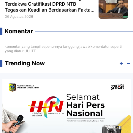
Terdakwa Gratifikasi DPRD NTB
Tegaskan Keadilan Berdasarkan Fakta
Persidangan
06 Agustus 2026
Komentar
komentar yang tampil sepenuhnya tanggung jawab komentator seperti
yang diatur UU ITE
Trending Now