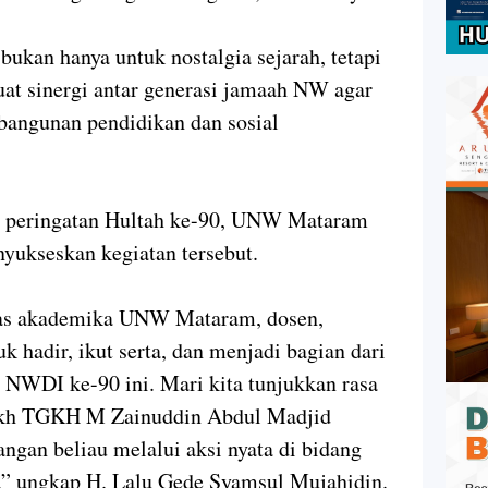
kan hanya untuk nostalgia sejarah, tetapi
 sinergi antar generasi jamaah NW agar
bangunan pendidikan dan sosial
 peringatan Hultah ke-90, UNW Mataram
nyukseskan kegiatan tersebut.
tas akademika UNW Mataram, dosen,
 hadir, ikut serta, dan menjadi bagian dari
 NWDI ke-90 ini. Mari kita tunjukkan rasa
aikh TGKH M Zainuddin Abdul Madjid
ngan beliau melalui aksi nyata di bidang
h,” ungkap H. Lalu Gede Syamsul Mujahidin.