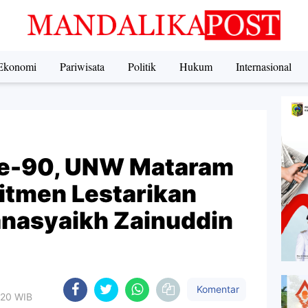
Ekonomi
Pariwisata
Politik
Hukum
Internasional
ke-90, UNW Mataram
tmen Lestarikan
nasyaikh Zainuddin
Komentar
.20 WIB