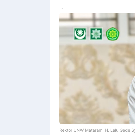
-
Rektor UNW Mataram, H. Lalu Gede S