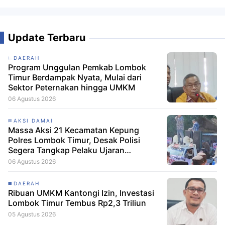
Update Terbaru
DAERAH
Program Unggulan Pemkab Lombok
Timur Berdampak Nyata, Mulai dari
Sektor Peternakan hingga UMKM
06 Agustus 2026
AKSI DAMAI
Massa Aksi 21 Kecamatan Kepung
Polres Lombok Timur, Desak Polisi
Segera Tangkap Pelaku Ujaran
Kebencian terhadap Bupati
06 Agustus 2026
DAERAH
Ribuan UMKM Kantongi Izin, Investasi
Lombok Timur Tembus Rp2,3 Triliun
05 Agustus 2026