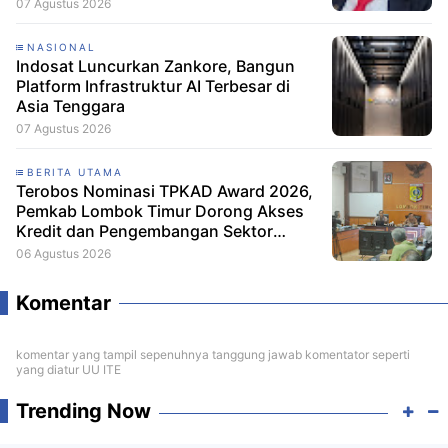
07 Agustus 2026
NASIONAL
Indosat Luncurkan Zankore, Bangun
Platform Infrastruktur AI Terbesar di
Asia Tenggara
07 Agustus 2026
BERITA UTAMA
Terobos Nominasi TPKAD Award 2026,
Pemkab Lombok Timur Dorong Akses
Kredit dan Pengembangan Sektor
Porang
06 Agustus 2026
Komentar
komentar yang tampil sepenuhnya tanggung jawab komentator seperti
yang diatur UU ITE
Trending Now