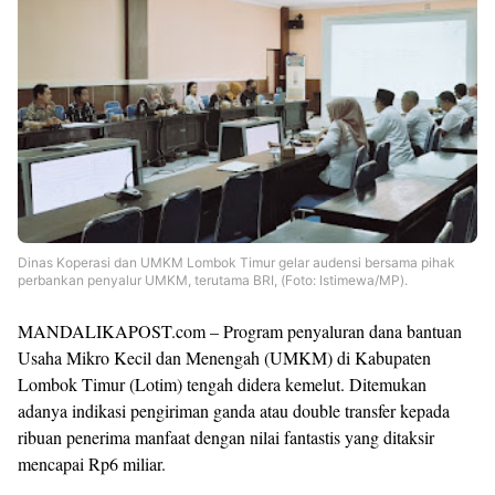
Dinas Koperasi dan UMKM Lombok Timur gelar audensi bersama pihak
perbankan penyalur UMKM, terutama BRI, (Foto: Istimewa/MP).
MANDALIKAPOST.com – Program penyaluran dana bantuan
Usaha Mikro Kecil dan Menengah (UMKM) di Kabupaten
Lombok Timur (Lotim) tengah didera kemelut. Ditemukan
adanya indikasi pengiriman ganda atau double transfer kepada
ribuan penerima manfaat dengan nilai fantastis yang ditaksir
mencapai Rp6 miliar.