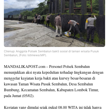
Clienup: Anggota Polsek Sembalun bakti sosial di taman wisata Pusuk
Sembalun, (Foto: Istimewa:MP).
MANDALIKAPOST.com – Personel Polsek Sembalun
menunjukkan aksi nyata kepedulian terhadap lingkungan dengan
menggelar kegiatan kerja bakti atau kurvey besar-besaran di
kawasan Taman Wisata Pusuk Sembalun, Desa Sembalun
Bumbung, Kecamatan Sembalun, Kabupaten Lombok Timur,
pada Jumat (05/02).
Kegiatan yang dimulai sejak pukul 08.00 WITA ini tidak hanya