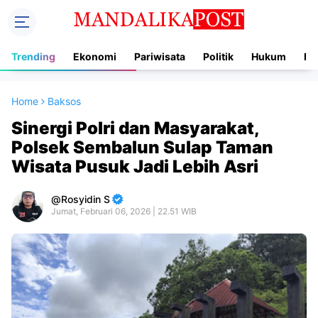
Trending
Ekonomi
Pariwisata
Politik
Hukum
In
Home
Baksos
Sinergi Polri dan Masyarakat,
Polsek Sembalun Sulap Taman
Wisata Pusuk Jadi Lebih Asri
Rosyidin S
Jumat, Februari 06, 2026 | 22.51 WIB