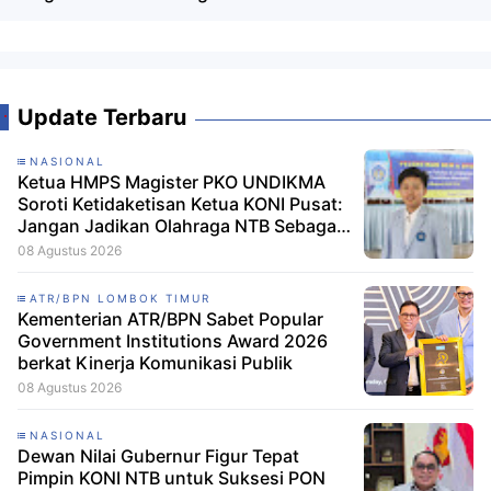
Update Terbaru
NASIONAL
Ketua HMPS Magister PKO UNDIKMA
Soroti Ketidaketisan Ketua KONI Pusat:
Jangan Jadikan Olahraga NTB Sebagai
Arena Kepentingan Sesaat
08 Agustus 2026
ATR/BPN LOMBOK TIMUR
Kementerian ATR/BPN Sabet Popular
Government Institutions Award 2026
berkat Kinerja Komunikasi Publik
08 Agustus 2026
NASIONAL
Dewan Nilai Gubernur Figur Tepat
Pimpin KONI NTB untuk Suksesi PON