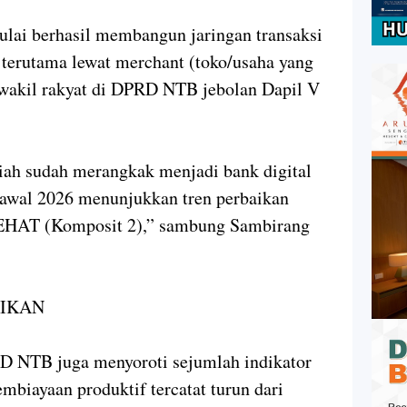
ulai berhasil membangun jaringan transaksi
, terutama lewat merchant (toko/usaha yang
wakil rakyat di DPRD NTB jebolan Dapil V
iah sudah merangkak menjadi bank digital
a awal 2026 menunjukkan tren perbaikan
p SEHAT (Komposit 2),” sambung Sambirang
AIKAN
RD NTB juga menyoroti sejumlah indikator
biayaan produktif tercatat turun dari