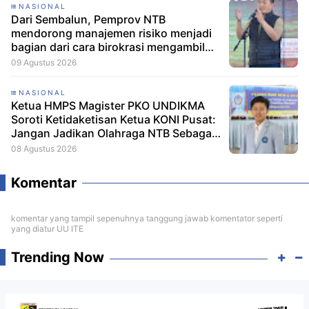
NASIONAL
Dari Sembalun, Pemprov NTB
mendorong manajemen risiko menjadi
bagian dari cara birokrasi mengambil
keputusan.
09 Agustus 2026
NASIONAL
Ketua HMPS Magister PKO UNDIKMA
Soroti Ketidaketisan Ketua KONI Pusat:
Jangan Jadikan Olahraga NTB Sebagai
Arena Kepentingan Sesaat
08 Agustus 2026
Komentar
komentar yang tampil sepenuhnya tanggung jawab komentator seperti
yang diatur UU ITE
Trending Now