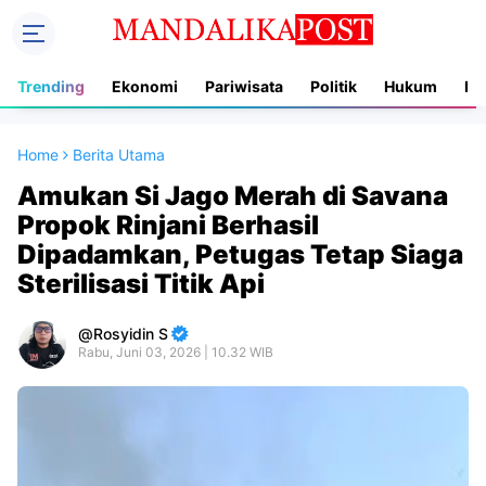
Trending
Ekonomi
Pariwisata
Politik
Hukum
In
Home
Berita Utama
Amukan Si Jago Merah di Savana
Propok Rinjani Berhasil
Dipadamkan, Petugas Tetap Siaga
Sterilisasi Titik Api
Rosyidin S
Rabu, Juni 03, 2026 | 10.32 WIB