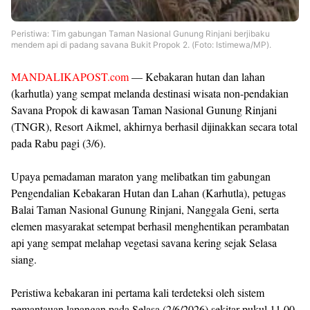
Peristiwa: Tim gabungan Taman Nasional Gunung Rinjani berjibaku
mendem api di padang savana Bukit Propok 2. (Foto: Istimewa/MP).
MANDALIKAPOST.com
— Kebakaran hutan dan lahan
(karhutla) yang sempat melanda destinasi wisata non-pendakian
Savana Propok di kawasan Taman Nasional Gunung Rinjani
(TNGR), Resort Aikmel, akhirnya berhasil dijinakkan secara total
pada Rabu pagi (3/6).
Upaya pemadaman maraton yang melibatkan tim gabungan
Pengendalian Kebakaran Hutan dan Lahan (Karhutla), petugas
Balai Taman Nasional Gunung Rinjani, Nanggala Geni, serta
elemen masyarakat setempat berhasil menghentikan perambatan
api yang sempat melahap vegetasi savana kering sejak Selasa
siang.
Peristiwa kebakaran ini pertama kali terdeteksi oleh sistem
pemantauan lapangan pada Selasa (2/6/2026) sekitar pukul 11.00