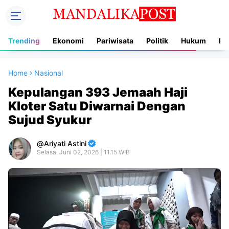
Trending
Ekonomi
Pariwisata
Politik
Hukum
In
Home
Nasional
Kepulangan 393 Jemaah Haji
Kloter Satu Diwarnai Dengan
Sujud Syukur
Ariyati Astini
Selasa, Juni 02, 2026 | 11.15 WIB