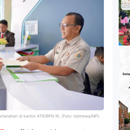
ertanahan di kantor ATR/BPN RI. (Foto: Istimewa/MP).