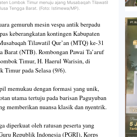
aten Lombok Timur menuju ajang Musabaqah Tilawatil
Nusa Tengga Barat. (Foto: Istimewa/MP).
ara gemuruh mesin vespa antik berpadu
epas keberangkatan kontingen Kabupaten
usabaqah Tilawatil Qur’an (MTQ) ke-31
ra Barat (NTB). Rombongan Pawai Ta’aruf
 Lombok Timur, H. Haerul Warisin, di
 Timur pada Selasa (9/6).
il memukau dengan formasi yang unik,
otan utama tertuju pada barisan Paguyuban
g memberikan nuansa klasik dan nyentrik.
a diperkuat oleh ratusan peserta yang
n Guru Republik Indonesia (PGRI), Korps