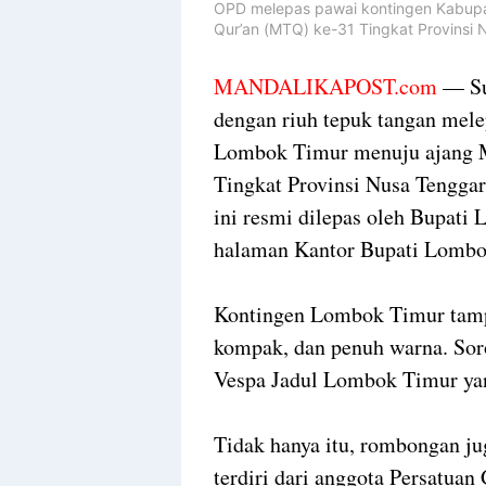
OPD melepas pawai
kontingen Kabup
Qur’an (MTQ) ke-31 Tingkat Provinsi 
MANDALIKAPOST.com
— Su
dengan riuh tepuk tangan mel
Lombok Timur menuju ajang M
Tingkat Provinsi Nusa Tengga
ini resmi dilepas oleh Bupati
halaman Kantor Bupati Lombok
Kontingen Lombok Timur tamp
kompak, dan penuh warna. Sor
Vespa Jadul Lombok Timur yan
Tidak hanya itu, rombongan jug
terdiri dari anggota Persatua