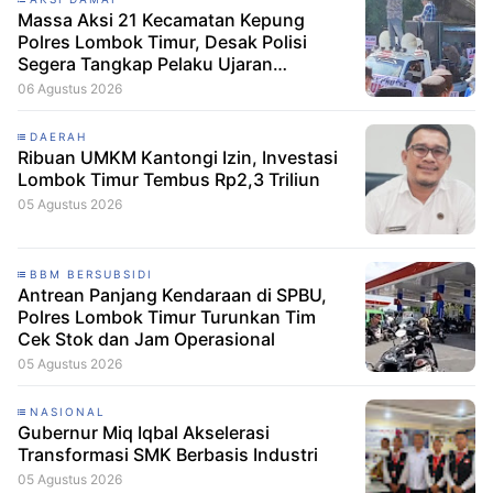
Massa Aksi 21 Kecamatan Kepung
Polres Lombok Timur, Desak Polisi
Segera Tangkap Pelaku Ujaran
Kebencian terhadap Bupati
06 Agustus 2026
DAERAH
Ribuan UMKM Kantongi Izin, Investasi
Lombok Timur Tembus Rp2,3 Triliun
05 Agustus 2026
BBM BERSUBSIDI
Antrean Panjang Kendaraan di SPBU,
Polres Lombok Timur Turunkan Tim
Cek Stok dan Jam Operasional
05 Agustus 2026
NASIONAL
Gubernur Miq Iqbal Akselerasi
Transformasi SMK Berbasis Industri
05 Agustus 2026