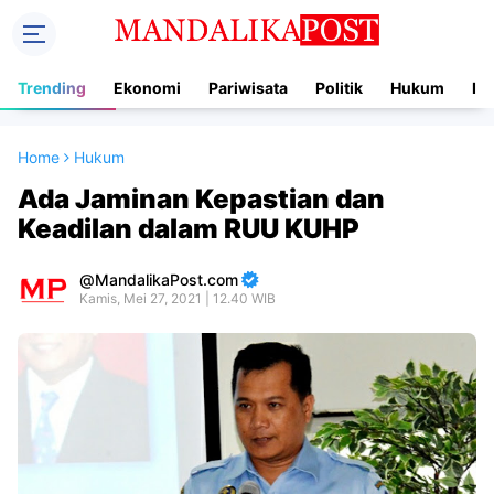
Trending
Ekonomi
Pariwisata
Politik
Hukum
In
Home
Hukum
Ada Jaminan Kepastian dan
Keadilan dalam RUU KUHP
MandalikaPost.com
Kamis, Mei 27, 2021 | 12.40 WIB