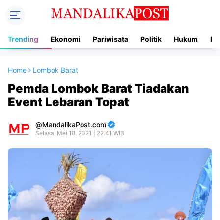
Trending
Ekonomi
Pariwisata
Politik
Hukum
In
Home
Lombok Barat
Pemda Lombok Barat Tiadakan
Event Lebaran Topat
MandalikaPost.com
Selasa, Mei 18, 2021 | 22.41 WIB