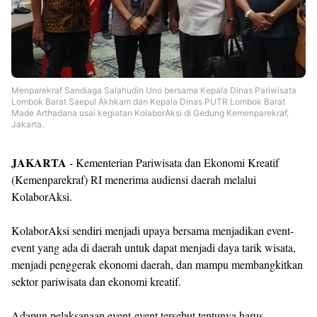
Menparekraf Sandiaga Salahudin Uno bersama Kepala Dinas Pariwisata
Lombok Barat Saepul Akhkam dan Kepala Dinas PUTR Lombok Barat
Made Arthadana usai kegiatan KolaborAksi di Gedung Kemenparekraf,
Jakarta.
JAKARTA
- Kementerian Pariwisata dan Ekonomi Kreatif
(Kemenparekraf) RI menerima audiensi daerah melalui
KolaborAksi.
KolaborAksi sendiri menjadi upaya bersama menjadikan event-
event yang ada di daerah untuk dapat menjadi daya tarik wisata,
menjadi penggerak ekonomi daerah, dan mampu membangkitkan
sektor pariwisata dan ekonomi kreatif.
Adapun pelaksanaan event-event tersebut tentunya harus