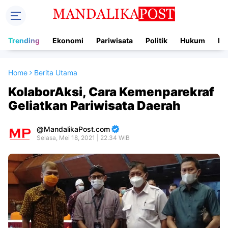
Trending
Ekonomi
Pariwisata
Politik
Hukum
In
Home
Berita Utama
KolaborAksi, Cara Kemenparekraf
Geliatkan Pariwisata Daerah
MandalikaPost.com
Selasa, Mei 18, 2021 | 22.34 WIB