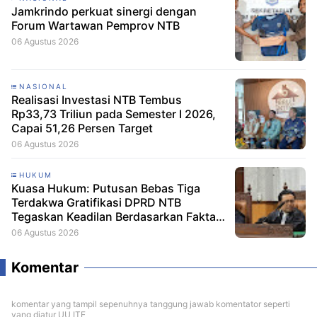
Jamkrindo perkuat sinergi dengan
Forum Wartawan Pemprov NTB
06 Agustus 2026
NASIONAL
Realisasi Investasi NTB Tembus
Rp33,73 Triliun pada Semester I 2026,
Capai 51,26 Persen Target
06 Agustus 2026
HUKUM
Kuasa Hukum: Putusan Bebas Tiga
Terdakwa Gratifikasi DPRD NTB
Tegaskan Keadilan Berdasarkan Fakta
Persidangan
06 Agustus 2026
Komentar
komentar yang tampil sepenuhnya tanggung jawab komentator seperti
yang diatur UU ITE