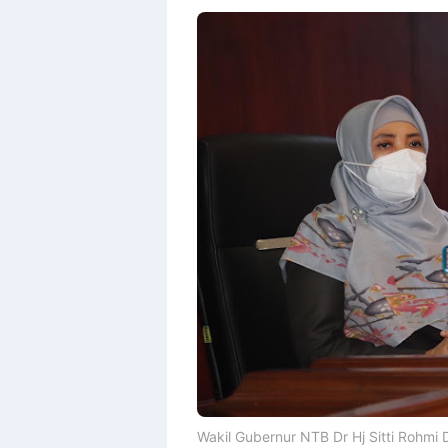
Wakil Gubernur NTB Dr Hj Sitti Rohmi Dj