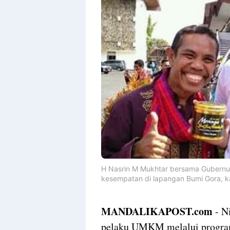
H Nasrin M Mukhtar bersama Gubernu
kesempatan di lapangan Bumi Gora, k
MANDALIKAPOST.com
- N
pelaku UMKM melalui program