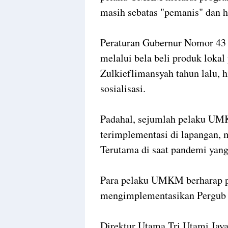
masih sebatas "pemanis" dan h
Peraturan Gubernur Nomor 4
melalui bela beli produk loka
Zulkieflimansyah tahun lalu, h
sosialisasi.
Padahal, sejumlah pelaku UMK
terimplementasi di lapangan,
Terutama di saat pandemi yang 
Para pelaku UMKM berharap pe
mengimplementasikan Pergub t
Direktur Utama Tri Utami Jay