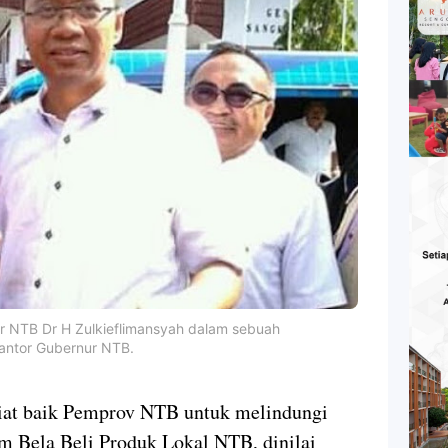
r NTB Dr H Zulkieflimansyah dalam sebuah
antor Gubernur NTB.
iat baik Pemprov NTB untuk melindungi
 Bela Beli Produk Lokal NTB, dinilai