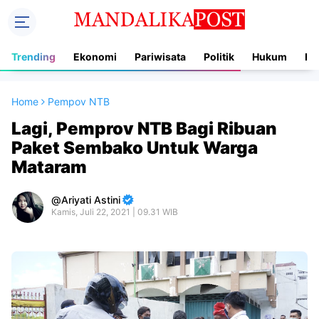
Trending
Ekonomi
Pariwisata
Politik
Hukum
In
Home
Pempov NTB
Lagi, Pemprov NTB Bagi Ribuan
Paket Sembako Untuk Warga
Mataram
Ariyati Astini
Kamis, Juli 22, 2021 | 09.31 WIB