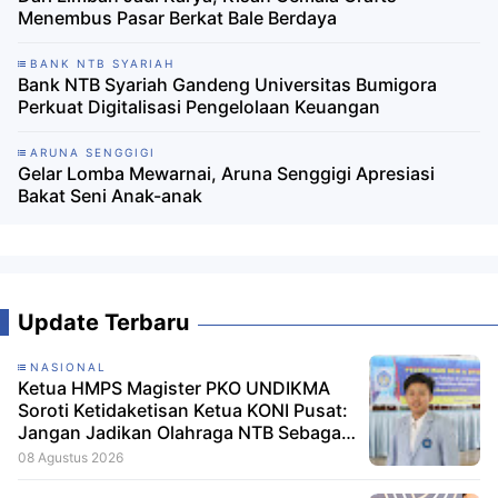
Menembus Pasar Berkat Bale Berdaya ‎
BANK NTB SYARIAH
Bank NTB Syariah Gandeng Universitas Bumigora
Perkuat Digitalisasi Pengelolaan Keuangan
ARUNA SENGGIGI
Gelar Lomba Mewarnai, Aruna Senggigi Apresiasi
Bakat Seni Anak-anak
Update Terbaru
NASIONAL
Ketua HMPS Magister PKO UNDIKMA
Soroti Ketidaketisan Ketua KONI Pusat:
Jangan Jadikan Olahraga NTB Sebagai
Arena Kepentingan Sesaat
08 Agustus 2026