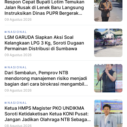
Respon Cepat Bupati Lotim Temukan
Jalan Rusak di Lenek Baru Langsung
Instruksikan Dinas PUPR Bergerak
Cepat
09 Agustus 2026
NASIONAL
LSM GARUDA Siapkan Aksi Soal
Kelangkaan LPG 3 Kg, Soroti Dugaan
Permainan Distribusi di Sumbawa
09 Agustus 2026
NASIONAL
Dari Sembalun, Pemprov NTB
mendorong manajemen risiko menjadi
bagian dari cara birokrasi mengambil
keputusan.
09 Agustus 2026
NASIONAL
Ketua HMPS Magister PKO UNDIKMA
Soroti Ketidaketisan Ketua KONI Pusat:
Jangan Jadikan Olahraga NTB Sebagai
Arena Kepentingan Sesaat
08 Agustus 2026