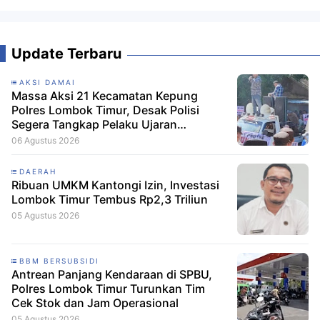
Update Terbaru
AKSI DAMAI
Massa Aksi 21 Kecamatan Kepung
Polres Lombok Timur, Desak Polisi
Segera Tangkap Pelaku Ujaran
Kebencian terhadap Bupati
06 Agustus 2026
DAERAH
Ribuan UMKM Kantongi Izin, Investasi
Lombok Timur Tembus Rp2,3 Triliun
05 Agustus 2026
BBM BERSUBSIDI
Antrean Panjang Kendaraan di SPBU,
Polres Lombok Timur Turunkan Tim
Cek Stok dan Jam Operasional
05 Agustus 2026