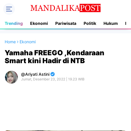
Trending
Ekonomi
Pariwisata
Politik
Hukum
In
Home
Ekonomi
Yamaha FREEGO ,Kendaraan
Smart kini Hadir di NTB
Ariyati Astini
Jumat, Desember 23, 2022 | 19.23 WIB