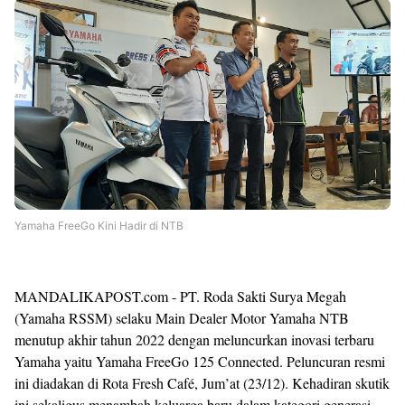
Yamaha FreeGo Kini Hadir di NTB
MANDALIKAPOST.com - PT. Roda Sakti Surya Megah
(Yamaha RSSM) selaku Main Dealer Motor Yamaha NTB
menutup akhir tahun 2022 dengan meluncurkan inovasi terbaru
Yamaha yaitu Yamaha FreeGo 125 Connected. Peluncuran resmi
ini diadakan di Rota Fresh Café, Jum’at (23/12). Kehadiran skutik
ini sekaligus menambah keluarga baru dalam kategori generasi