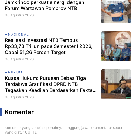
Jamkrindo perkuat sinergi dengan
Forum Wartawan Pemprov NTB
06 Agustus 2026
NASIONAL
Realisasi Investasi NTB Tembus
Rp33,73 Triliun pada Semester I 2026,
Capai 51,26 Persen Target
06 Agustus 2026
HUKUM
Kuasa Hukum: Putusan Bebas Tiga
Terdakwa Gratifikasi DPRD NTB
Tegaskan Keadilan Berdasarkan Fakta
Persidangan
06 Agustus 2026
Komentar
komentar yang tampil sepenuhnya tanggung jawab komentator seperti
yang diatur UU ITE