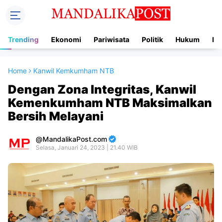
Trending
Ekonomi
Pariwisata
Politik
Hukum
In
Home
Kanwil Kemkumham NTB
Dengan Zona Integritas, Kanwil
Kemenkumham NTB Maksimalkan
Bersih Melayani
MandalikaPost.com
Selasa, Januari 24, 2023 | 21.40 WIB