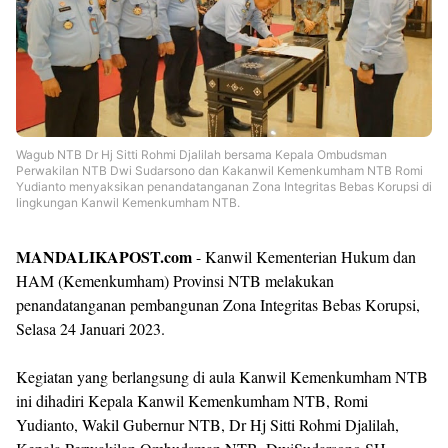
Wagub NTB Dr Hj Sitti Rohmi Djalilah bersama Kepala Ombudsman
Perwakilan NTB Dwi Sudarsono dan Kakanwil Kemenkumham NTB Romi
Yudianto menyaksikan penandatanganan Zona Integritas Bebas Korupsi di
lingkungan Kanwil Kemenkumham NTB.
MANDALIKAPOST.com
- Kanwil Kementerian Hukum dan
HAM (Kemenkumham) Provinsi NTB melakukan
penandatanganan pembangunan Zona Integritas Bebas Korupsi,
Selasa 24 Januari 2023.
Kegiatan yang berlangsung di aula Kanwil Kemenkumham NTB
ini dihadiri Kepala Kanwil Kemenkumham NTB, Romi
Yudianto, Wakil Gubernur NTB, Dr Hj Sitti Rohmi Djalilah,