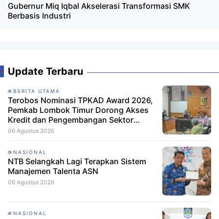
Gubernur Miq Iqbal Akselerasi Transformasi SMK
Berbasis Industri
Update Terbaru
BERITA UTAMA
Terobos Nominasi TPKAD Award 2026,
Pemkab Lombok Timur Dorong Akses
Kredit dan Pengembangan Sektor
Porang
06 Agustus 2026
NASIONAL
NTB Selangkah Lagi Terapkan Sistem
Manajemen Talenta ASN
06 Agustus 2026
NASIONAL