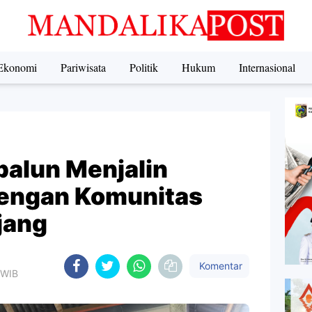
Ekonomi
Pariwisata
Politik
Hukum
Internasional
alun Menjalin
Dengan Komunitas
jang
Komentar
 WIB