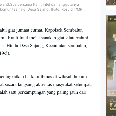
wanS.Sos bersama Kanit Intel dan anggotanya
 komunitas hindi Desa Sajang. (Foto: Rosyidin/MP).
lui giat jumaat curhat, Kapolsek Sembalun
a Kanit Intel melaksanakan giat silaturrahmi
ass Hindu Desa Sajang, Kecamatan sembalun,
9/5).
 meningkatkan harkamtibmas di wilayah hukum
at secara langsung aktivitas masyrakat setempat,
lah satu perkampungan yang paling jauh dari