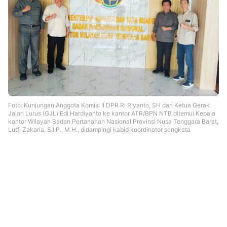
Foto: Kunjungan Anggota Komisi II DPR RI Riyanto, SH dan Ketua Gerak
Jalan Lurus (GJL) Edi Hardiyanto ke kantor ATR/BPN NTB ditemui Kepala
kantor Wilayah Badan Pertanahan Nasional Provinsi Nusa Tenggara Barat,
Lutfi Zakaria, S.I.P., M.H., didampingi kabid koordinator sengketa