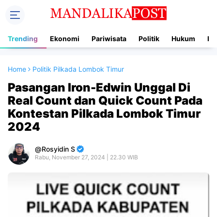
Trending
Ekonomi
Pariwisata
Politik
Hukum
In
Home
Politik Pilkada Lombok Timur
Pasangan Iron-Edwin Unggal Di
Real Count dan Quick Count Pada
Kontestan Pilkada Lombok Timur
2024
Rosyidin S
Rabu, November 27, 2024 | 22.30 WIB