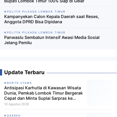
Bupati Lombok Timur 100% Siap di Gelar
POLITIK PILKADA LOMBOK TIMUR
Kampanyekan Calon Kepala Daerah saat Reses,
Anggota DPRD Bisa Dipidana
POLITIK PILKADA LOMBOK TIMUR
Panwaslu Sembalun Intensif Awasi Media Sosial
Jelang Pemilu
Update Terbaru
BERITA UTAMA
Antisipasi Karhutla di Kawasan Wisata
Dunia, Pemkab Lombok Timur Bergerak
Cepat dan Minta Suplai Sarpras ke
Pusat
10 Agustus 2026
DAERAH