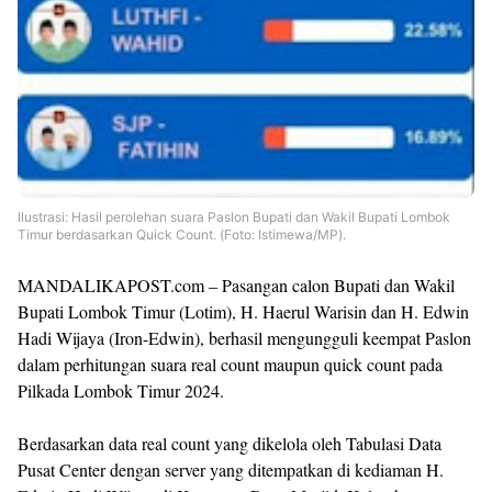
Ilustrasi: Hasil perolehan suara Paslon Bupati dan Wakil Bupati Lombok
Timur berdasarkan Quick Count. (Foto: Istimewa/MP).
MANDALIKAPOST.com – Pasangan calon Bupati dan Wakil
Bupati Lombok Timur (Lotim), H. Haerul Warisin dan H. Edwin
Hadi Wijaya (Iron-Edwin), berhasil mengungguli keempat Paslon
dalam perhitungan suara real count maupun quick count pada
Pilkada Lombok Timur 2024.
Berdasarkan data real count yang dikelola oleh Tabulasi Data
Pusat Center dengan server yang ditempatkan di kediaman H.