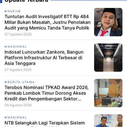
HUKUM
Tuntutan Audit Investigatif BTT Rp 484
Miliar Bukan Masalah, Justru Penolakan
Audit yang Memicu Tanda Tanya Publik
07 Agustus 2026
NASIONAL
Indosat Luncurkan Zankore, Bangun
Platform Infrastruktur AI Terbesar di
Asia Tenggara
07 Agustus 2026
BERITA UTAMA
Terobos Nominasi TPKAD Award 2026,
Pemkab Lombok Timur Dorong Akses
Kredit dan Pengembangan Sektor
Porang
06 Agustus 2026
NASIONAL
NTB Selangkah Lagi Terapkan Sistem