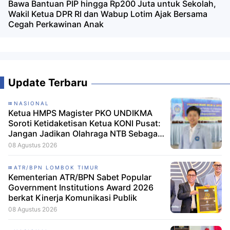
Bawa Bantuan PIP hingga Rp200 Juta untuk Sekolah,
Wakil Ketua DPR RI dan Wabup Lotim Ajak Bersama
Cegah Perkawinan Anak
Update Terbaru
NASIONAL
Ketua HMPS Magister PKO UNDIKMA
Soroti Ketidaketisan Ketua KONI Pusat:
Jangan Jadikan Olahraga NTB Sebagai
Arena Kepentingan Sesaat
08 Agustus 2026
ATR/BPN LOMBOK TIMUR
Kementerian ATR/BPN Sabet Popular
Government Institutions Award 2026
berkat Kinerja Komunikasi Publik
08 Agustus 2026