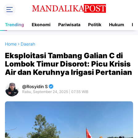
Trending
Ekonomi
Pariwisata
Politik
Hukum
In
Home
Daerah
Eksploitasi Tambang Galian C di
Lombok Timur Disorot: Picu Krisis
Air dan Keruhnya Irigasi Pertanian
Rosyidin S
Rabu, September 24, 2025 | 07.55 WIB