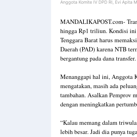
Anggota Komite IV DPD RI, Evi Apita 
MANDALIKAPOST.com- Transfe
hingga Rp1 triliun. Kondisi i
Tenggara Barat harus memaksi
Daerah (PAD) karena NTB term
bergantung pada dana transfer.
Menanggapi hal ini, Anggota 
mengatakan, masih ada peluan
tambahan. Asalkan Pemprov 
dengan meningkatkan pertumbu
“Kalau memang dalam triwulan
lebih besar. Jadi dia punya tu