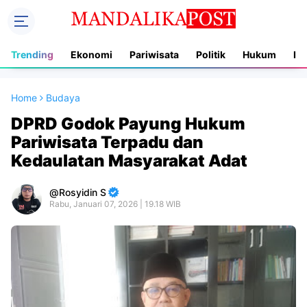
Trending
Ekonomi
Pariwisata
Politik
Hukum
In
Home
Budaya
DPRD Godok Payung Hukum
Pariwisata Terpadu dan
Kedaulatan Masyarakat Adat
Rosyidin S
Rabu, Januari 07, 2026 | 19.18 WIB