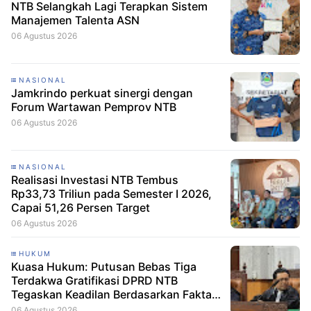
NTB Selangkah Lagi Terapkan Sistem
Manajemen Talenta ASN
06 Agustus 2026
NASIONAL
Jamkrindo perkuat sinergi dengan
Forum Wartawan Pemprov NTB
06 Agustus 2026
NASIONAL
Realisasi Investasi NTB Tembus
Rp33,73 Triliun pada Semester I 2026,
Capai 51,26 Persen Target
06 Agustus 2026
HUKUM
Kuasa Hukum: Putusan Bebas Tiga
Terdakwa Gratifikasi DPRD NTB
Tegaskan Keadilan Berdasarkan Fakta
Persidangan
06 Agustus 2026