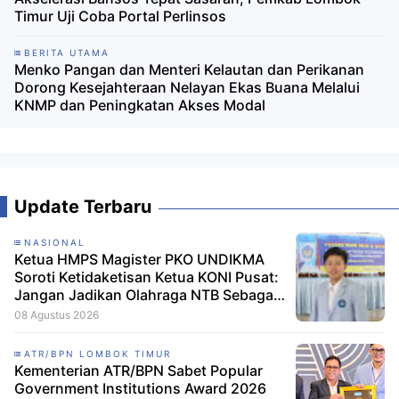
Timur Uji Coba Portal Perlinsos
BERITA UTAMA
Menko Pangan dan Menteri Kelautan dan Perikanan
Dorong Kesejahteraan Nelayan Ekas Buana Melalui
KNMP dan Peningkatan Akses Modal
Update Terbaru
NASIONAL
Ketua HMPS Magister PKO UNDIKMA
Soroti Ketidaketisan Ketua KONI Pusat:
Jangan Jadikan Olahraga NTB Sebagai
Arena Kepentingan Sesaat
08 Agustus 2026
ATR/BPN LOMBOK TIMUR
Kementerian ATR/BPN Sabet Popular
Government Institutions Award 2026