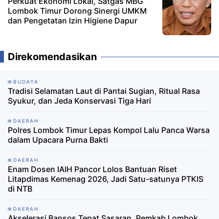
Perkuat Ekonomi Lokal, Satgas MBG
Lombok Timur Dorong Sinergi UMKM
dan Pengetatan Izin Higiene Dapur
Direkomendasikan
BUDAYA
Tradisi Selamatan Laut di Pantai Sugian, Ritual Rasa
Syukur, dan Jeda Konservasi Tiga Hari
DAERAH
Polres Lombok Timur Lepas Kompol Lalu Panca Warsa
dalam Upacara Purna Bakti
DAERAH
Enam Dosen IAIH Pancor Lolos Bantuan Riset
Litapdimas Kemenag 2026, Jadi Satu-satunya PTKIS
di NTB
DAERAH
Akselerasi Bansos Tepat Sasaran, Pemkab Lombok