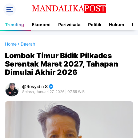
Trending
Ekonomi
Pariwisata
Politik
Hukum
In
Home
Daerah
Lombok Timur Bidik Pilkades
Serentak Maret 2027, Tahapan
Dimulai Akhir 2026
Rosyidin S
Selasa, Januari 27, 2026 | 07.55 WIB