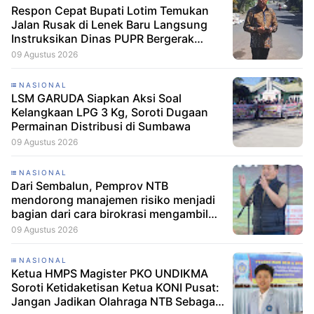
Respon Cepat Bupati Lotim Temukan
Jalan Rusak di Lenek Baru Langsung
Instruksikan Dinas PUPR Bergerak
Cepat
09 Agustus 2026
NASIONAL
LSM GARUDA Siapkan Aksi Soal
Kelangkaan LPG 3 Kg, Soroti Dugaan
Permainan Distribusi di Sumbawa
09 Agustus 2026
NASIONAL
Dari Sembalun, Pemprov NTB
mendorong manajemen risiko menjadi
bagian dari cara birokrasi mengambil
keputusan.
09 Agustus 2026
NASIONAL
Ketua HMPS Magister PKO UNDIKMA
Soroti Ketidaketisan Ketua KONI Pusat:
Jangan Jadikan Olahraga NTB Sebagai