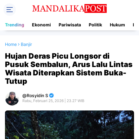
Trending
Ekonomi
Pariwisata
Politik
Hukum
In
Home
Banjir
Hujan Deras Picu Longsor di
Pusuk Sembalun, Arus Lalu Lintas
Wisata Diterapkan Sistem Buka-
Tutup
Rosyidin S
Rabu, Februari 25, 2026 | 23.27 WIB