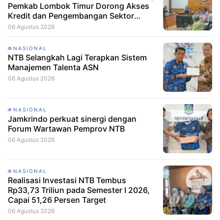
Pemkab Lombok Timur Dorong Akses
Kredit dan Pengembangan Sektor
Porang
06 Agustus 2026
NASIONAL
NTB Selangkah Lagi Terapkan Sistem
Manajemen Talenta ASN
06 Agustus 2026
NASIONAL
Jamkrindo perkuat sinergi dengan
Forum Wartawan Pemprov NTB
06 Agustus 2026
NASIONAL
Realisasi Investasi NTB Tembus
Rp33,73 Triliun pada Semester I 2026,
Capai 51,26 Persen Target
06 Agustus 2026