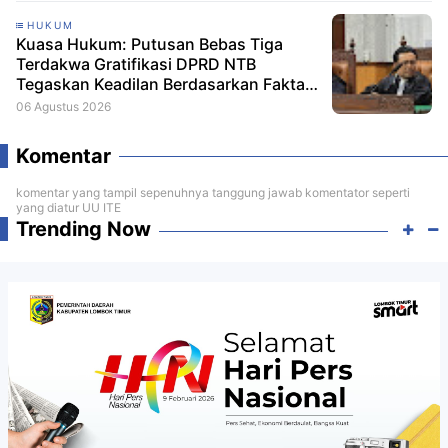
HUKUM
Kuasa Hukum: Putusan Bebas Tiga
Terdakwa Gratifikasi DPRD NTB
Tegaskan Keadilan Berdasarkan Fakta
Persidangan
06 Agustus 2026
Komentar
komentar yang tampil sepenuhnya tanggung jawab komentator seperti
yang diatur UU ITE
Trending Now