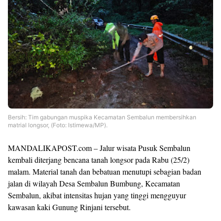
Bersih: Tim gabungan muspika Kecamatan Sembalun membersihkan
matrial longsor, (Foto: Istimewa/MP).
MANDALIKAPOST.com – Jalur wisata Pusuk Sembalun
kembali diterjang bencana tanah longsor pada Rabu (25/2)
malam. Material tanah dan bebatuan menutupi sebagian badan
jalan di wilayah Desa Sembalun Bumbung, Kecamatan
Sembalun, akibat intensitas hujan yang tinggi mengguyur
kawasan kaki Gunung Rinjani tersebut.