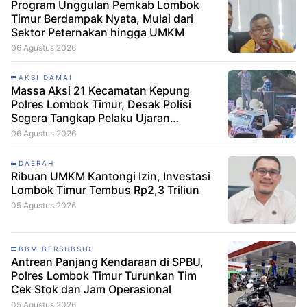
Program Unggulan Pemkab Lombok
Timur Berdampak Nyata, Mulai dari
Sektor Peternakan hingga UMKM
06 Agustus 2026
AKSI DAMAI
Massa Aksi 21 Kecamatan Kepung
Polres Lombok Timur, Desak Polisi
Segera Tangkap Pelaku Ujaran
Kebencian terhadap Bupati
06 Agustus 2026
DAERAH
Ribuan UMKM Kantongi Izin, Investasi
Lombok Timur Tembus Rp2,3 Triliun
05 Agustus 2026
BBM BERSUBSIDI
Antrean Panjang Kendaraan di SPBU,
Polres Lombok Timur Turunkan Tim
Cek Stok dan Jam Operasional
05 Agustus 2026